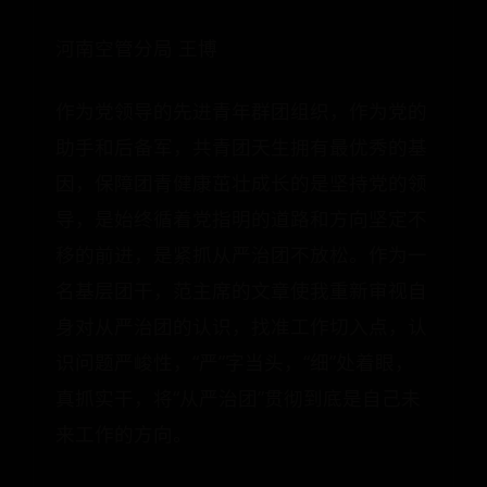
河南空管分局 王博
作为党领导的先进青年群团组织，作为党的
助手和后备军，共青团天生拥有最优秀的基
因，保障团青健康茁壮成长的是坚持党的领
导，是始终循着党指明的道路和方向坚定不
移的前进，是紧抓从严治团不放松。作为一
名基层团干，范主席的文章使我重新审视自
身对从严治团的认识，找准工作切入点，认
识问题严峻性，“严”字当头，“细”处着眼，
真抓实干，将“从严治团”贯彻到底是自己未
来工作的方向。