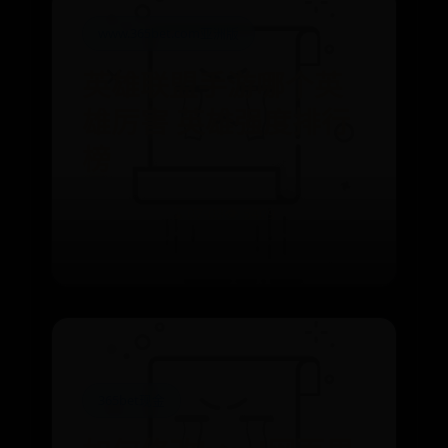
www.365bet.com亚洲版
英雄联盟手游哪个英
雄厉害 英雄强度排行
榜
⌛ 07-03
👁️ 5409
365bet现金