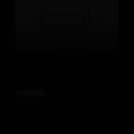
如何修改html网页里
的内容
⌛ 07-30
👁️ 7780
友情链接