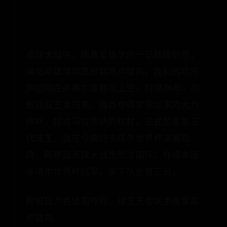
点球大战中，随着蒙铁尔的一记精确制导，
潘帕斯雄鹰彻底掀翻高卢雄鸡，胜利的欢呼
声回响在卢赛尔体育场上空，时隔36年，阿
根廷队王者归来，梅西夺得梦寐以求的大力
神杯，接过马拉多纳的权杖，正式加冕第三
代球王。就在今晚的卡塔尔世界杯决赛现
场，阿根廷点球大战击败法国队，夺得本届
卡塔尔世界杯冠军，拿下队史第三冠。
阿根廷力克法国夺冠，球王天使联手擒拿高
卢雄鸡