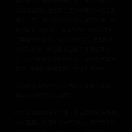
第80分钟，姆巴佩天神下凡，与马库斯-图
拉姆打出精妙撞墙配合后卧射再下一城上演
梅开二度，将法国队从悬崖边拖了回来。比
赛来到第109分钟，梅西凭借一次精彩的射
门再度拉开比分，就在7分钟后，法国队获
得点球机会，姆巴佩亲自操刀再度扳平比
分，为比赛留下最后的悬念。最终在点球大
战中，阿根廷击败法国，夺得大力神杯。
今夜的梅西与迪马利亚向世人诠释了足球之
神与天使之间的完美配合。
时间回到2008年的鸟巢，梅西中场转身摆脱
一脚直塞，天使降临一气呵成，帮梅西拿到