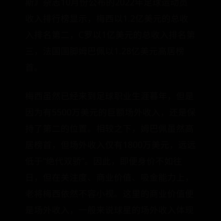
斯》杂志10月份公布的2022年足球运动员
收入排行榜显示，梅西以1.2亿美元的总收
入排名第二，C罗以1亿美元的总收入排名第
三，法国国脚姆巴佩以1.28亿美元高居榜
首。
梅西虽然已经来到足球职业生涯暮年，但是
因为有5500万美元的巨额场外收入，还是保
持了第二的位置。相较之下，姆巴佩虽然高
居榜首，但场外收入仅有1800万美元，远远
低于“绝代双骄”。因此，即便身价不如往
日，但在关注度、商业价值、吸金能力上，
老将梅西依然不容小视。这里的商业价值便
是场外收入，一般来说球星的场外收入体现