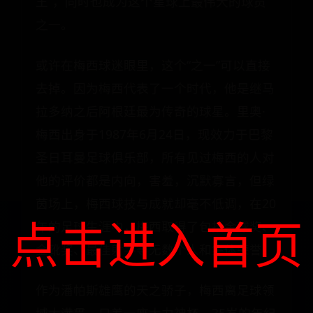
王”，同时也成为这个星球上最伟大的球员
之一。
或许在梅西球迷眼里，这个“之一”可以直接
去掉。因为梅西代表了一个时代，他是继马
拉多纳之后阿根廷最为传奇的球星。里奥·
梅西出身于1987年6月24日，现效力于巴黎
圣日耳曼足球俱乐部，所有见过梅西的人对
他的评价都是内向，害羞，沉默寡言，但绿
茵场上，梅西球技与成就却毫不低调，在20
点击进入首页
年的足球生涯中，梅西取得了包括金球奖、
金靴奖、最佳射手等无数个人和集体荣誉。
作为潘帕斯雄鹰的天之骄子，梅西离足球领