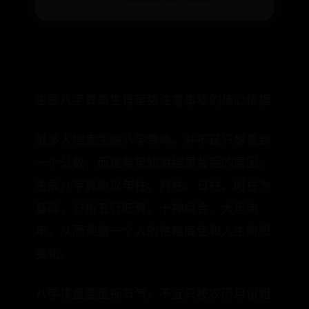
生辰八字算命生肖运势注意事项的核心依据
很多人搜索生辰八字算命，并不是只想看到
一个分数，而是希望知道结果背后的原因。
生辰八字算命以年柱、月柱、日柱、时柱为
基础，分析五行旺衰、十神组合、大运流
年，从而观察一个人的性格底色和人生阶段
变化。
八字排盘要重视节气，不宜只按农历月份粗