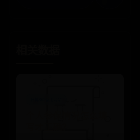
»
相关数据
日博365备用网站
个人参保情况怎么填
写才正确？