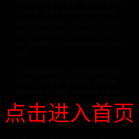
很多人搜索生辰八字算命，并不是只想看到
一个分数，而是希望知道结果背后的原因。
生辰八字算命以年柱、月柱、日柱、时柱为
基础，分析五行旺衰、十神组合、大运流
年，从而观察一个人的性格底色和人生阶段
变化。
八字排盘要重视节气，不宜只按农历月份粗
略判断。日主强弱、用神喜忌、格局成败，
都会影响事业、婚姻、财运和健康方面的参
点击进入首页
考结论。 在页面内容中，可以自然补充免
费算命、周易占卜、周公解梦等相关入口，
让用户继续查找需要的测算项目。