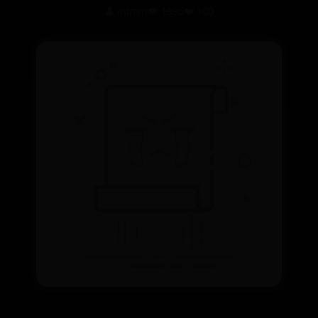
👤 admin
👁️ 1995
❤️ 100