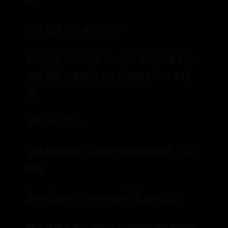
图。
丛林套装（沙漠迷彩版）
部分玩家称之为"丛林2号"，实为沙漠丛林
混合迷彩，更适合米拉玛地图的半干旱环
境。
特殊编号套装
丛林套装#08：2018年周年庆限定版，现已
绝版
丛林套装#12：萨诺地图专属任务奖励
精英丛林套装：通过生存通行证第3赛季解