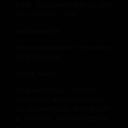
家青睐，PUBG丛林套装究竟有几号？如何
获取？本文将为您一一揭晓。
丛林套装的编号体系
PUBG中的丛林套装并非单一产品,而是包含
多个编号的系列皮肤：
丛林套装（基础版）
这是最早推出的经典款，游戏内标识
为"Jungle Set"，通常被玩家称为"丛林1
号"，包含丛林迷彩上衣、裤子和帽子三件
套，适用于萨诺、维寒迪等植被茂密的地