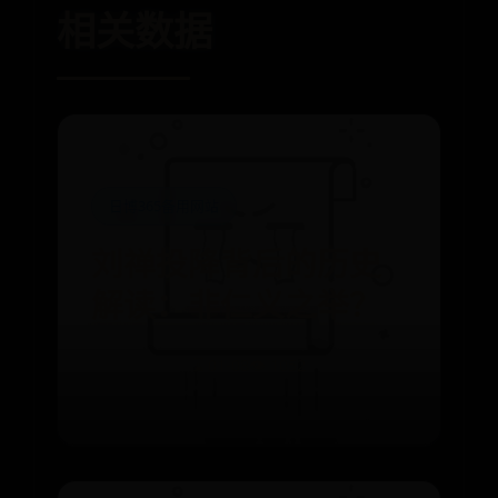
相关数据
日博365备用网站
刘禅投降背后的历史
解读：非仁义之举？
⌛ 01-08
👁️ 1052