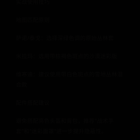
实战使用技巧
地图匹配原则
萨诺/泰戈：选择深绿色调的原始丛林套
米拉玛：选用带棕褐色斑点的沙漠迷彩版
维寒迪：建议使用带白色斑点的雪地丛林混
合款
配件搭配建议
避免搭配亮色头盔和背包，推荐"战术手
套"和"迷彩面罩"进一步提升隐蔽性。