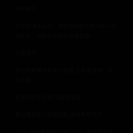
进阶技巧
趴伏在灌木丛时，将武器皮肤切换为默认或
迷彩系，避免亮色枪皮暴露位置。
注意事项
部分早期编号套装已绝版,交易需谨慎，谨
防诈骗
套装仅改变外观,无属性加成
建议通过官方渠道获取,避免账号风险
PUBG丛林套装的"几号"之分，本质是版本