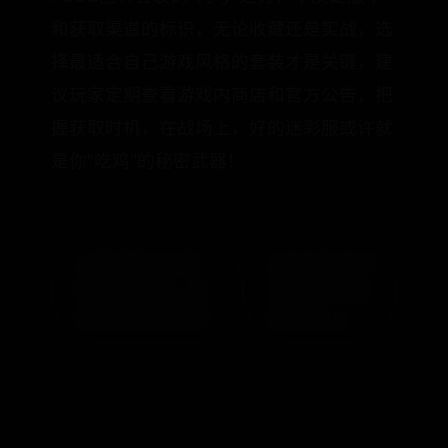
和获取渠道的标识，无论收藏还是实战，选
择最适合自己游戏风格的套装才是关键，建
议玩家定期查看游戏内商店和官方公告，把
握获取时机，在战场上，好的迷彩服或许就
是你"吃鸡"的秘密武器！
« “砚”字是什么意
上海旅游 这10
思？正确读音、注
个老弄堂你都
音及书写笔顺详解
去过吗？ »