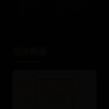
好的省电工
多（杏仁核桃都
具？
可） »
相关数据
365bet现金
越南姑娘不要车不要
房，那么在越南娶媳
妇要花多少钱？你相