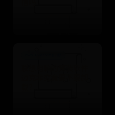
信吗
⌛ 07-06
👁️ 7316
www.365bet.com亚洲版
联想电脑的预装软件
迈克菲究竟要不要卸
载？
⌛ 06-27
👁️ 3392