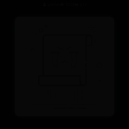
👤 admin
👁️ 5318
❤️ 617