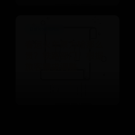
日博365备用网站
春运火车票为啥那么
贵？铁路部门：根据
旅客需求调整
⌛ 07-03
👁️ 2575