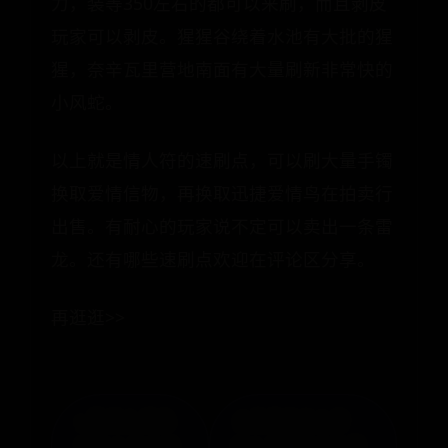
力，装等350左右的都可以来刷，而且剥皮
玩家可以剥皮。猩猩谷绕着水池有大批的猩
猩，奈辛瓦里营地南面有大量刷新非常快的
小风蛇。
以上就是情人符的速刷点，可以刷大量手镯
换取爱情信物，再换取迅捷爱情鸟在拍卖行
出售。有耐心的玩家说不定可以卖出一条雷
龙。还有哪些速刷点欢迎在评论区分享。
再逛逛>>
« 黑域 & 绿色
小飞鼠吃什么食
守护 & 安卓最
物？坚果类食物居