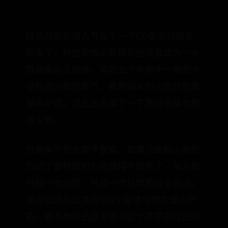
持续两周的情人节在下一个CD更新时就会
结束了，相信爱情火箭很可能又会成为一大
群玩家永久的痛，笔者五个号每天一刷至今
没吃过火箭的尾气，看到别人的火箭只能羡
慕嫉妒恨，活生生表演了一下莫得感情也莫
得火箭。
但是拿不到火箭不要紧，如果沉迷刷火箭而
忘记了拿特效炉石可就得不偿失了，每天都
只刷一次火箭，并且一次日常都没有做过，
很可能没办法换取150个爱情信物的爱心炉
石，更不用说迅捷爱情鸟这个不买直接送的