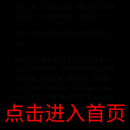
不像上下，老一可以不打，跑一圈之后直接
杀完出本，只是路线较短，容易爆本。
野外：阿苏纳隼龙任务区/风暴峡湾隼龙任
务区
阿苏纳和风暴峡湾的隼龙任务区人非常少，
但是隼龙刷新较快，剥皮制皮还可以刷皮刷
装绑幻化，效率极高，但是需要一定的耐
心，因为野外不像副本，容易脱战，不能一
次大波拉，建议两三群怪一打。风暴峡湾隼
点击进入首页
龙任务区在英灵殿东边的海边，阿苏纳任务
区在地图西北角悬崖下面，非常好找。