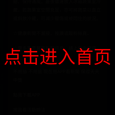
結、保持通風，最後儘速放入冰箱蔬果室冷
藏。若蔬果室空間充足，亦可將蔬菜以直立
或斜放冷藏，可減少壓傷或被悶住的狀況。
☆健康新聞不漏接，按讚追蹤粉絲頁。
点击进入首页
☆更多重要醫藥新聞訊息，請上自由健康
網。
不用抽 不用搶 現在用APP看新聞 保證天天
中獎
點我下載APP
按我看活動辦法