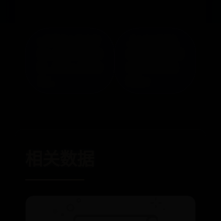
« 烟雾怎么画才好
【小米6评测】
看？画烟雾画法教
指纹识别技术倒
程，掌握一个就够
退 缝隙可以插
了！
纸片 »
相关数据