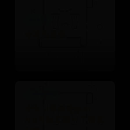
365bet现金
椽笔的意思
⌛ 07-05
👁️ 1047
日博365备用网站
搜索引擎原理解析：
从0开始实现一个搜索