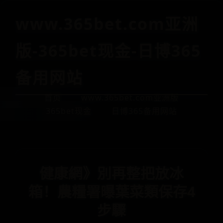
www.365bet.com亚洲
版-365bet现金-日博365
备用网站
首页
www.365bet.com亚洲版
365bet现金
日博365备用网站
健康網》別再整把放冰
箱！農糧署曝葉菜類保存4
步驟