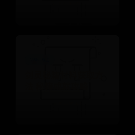
⌛ 06-27
👁️ 8834
365bet现金
剑灵秘籍材料获取方
法 秘籍成就攻略
⌛ 06-28
👁️ 826