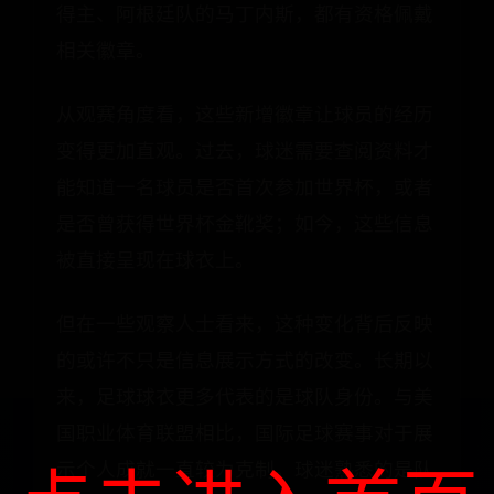
得主、阿根廷队的马丁内斯，都有资格佩戴
相关徽章。
从观赛角度看，这些新增徽章让球员的经历
变得更加直观。过去，球迷需要查阅资料才
能知道一名球员是否首次参加世界杯，或者
是否曾获得世界杯金靴奖；如今，这些信息
被直接呈现在球衣上。
但在一些观察人士看来，这种变化背后反映
的或许不只是信息展示方式的改变。长期以
来，足球球衣更多代表的是球队身份。与美
国职业体育联盟相比，国际足球赛事对于展
示个人成就一直较为克制。球迷熟悉的是队