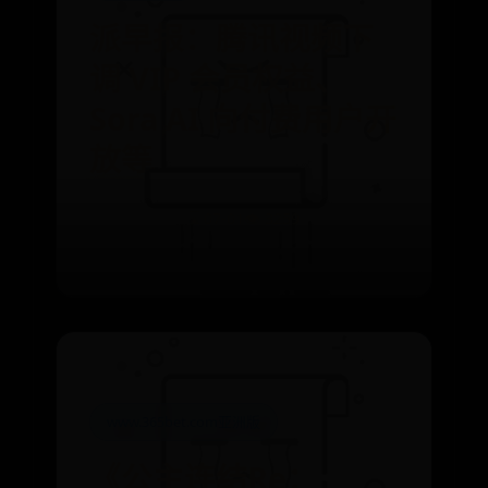
派早报：腾讯视频下
调 VIP 会员权益、
Sora AI 向付费用户开
放等
⌛ 07-01
👁️ 3259
www.365bet.com亚洲版
《公主连结Re：