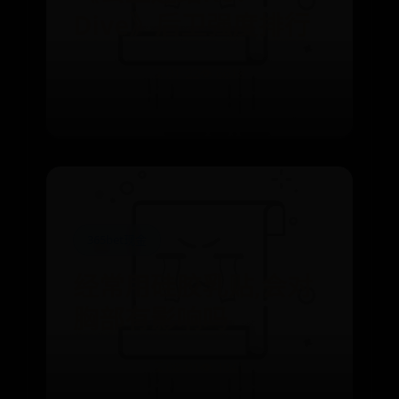
Dive》后卫强度排行
⌛ 01-22
👁️ 6618
365bet现金
经常用硅胶乳贴,会对
胸部有影响吗
⌛ 08-01
👁️ 1041