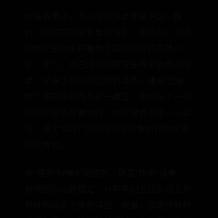
本届赛事中，不少年轻球星都属于这一群
体。例如西班牙新星亚马尔。两年前，16岁
的他还是欧洲杯赛场上横空出世的天才少
年；如今，他已成长为西班牙阵中的绝对球
星，迎来了自己的世界杯首秀。挪威“锋霸”
哈兰德同样佩戴着这一徽章。挪威队上一次
出现在世界杯赛场时，他还没有出生——如
今，这个“00后”已经带领球队重新回到世界
杯的舞台。
与“首秀”徽章相对应的，则是“传奇”徽章。
按照国际足联规定，只有参加五届及以上世
界杯的球员才能获得这一荣誉。放眼世界杯