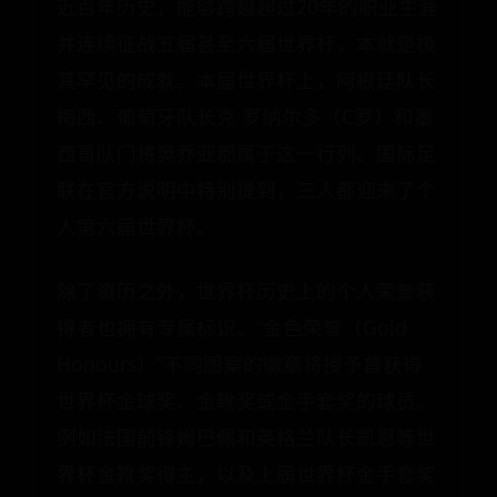
近百年历史，能够跨越超过20年的职业生涯
并连续征战五届甚至六届世界杯，本就是极
其罕见的成就。本届世界杯上，阿根廷队长
梅西、葡萄牙队长克·罗纳尔多（C罗）和墨
西哥队门将奥乔亚都属于这一行列。国际足
联在官方说明中特别提到，三人都迎来了个
人第六届世界杯。
除了资历之外，世界杯历史上的个人荣誉获
得者也拥有专属标识。“金色荣誉（Gold
Honours）”不同图案的徽章将授予曾获得
世界杯金球奖、金靴奖或金手套奖的球员。
例如法国前锋姆巴佩和英格兰队长凯恩等世
界杯金靴奖得主，以及上届世界杯金手套奖