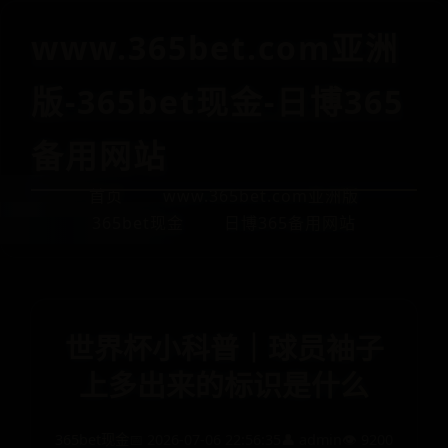
www.365bet.com亚洲
版-365bet现金-日博365
备用网站
首页
www.365bet.com亚洲版
365bet现金
日博365备用网站
世界杯小科普｜球员袖子
上多出来的标识是什么
365bet现金
📅 2026-07-06 22:56:35
👤 admin
👁️ 9200