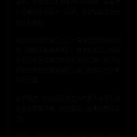
选手，生怕别人不知道他叫宋睡觉，蒙着被
子吭哧吭哧的睡了一分钟，全程在摄像机面
前没有露脸。
当时PICK姐还专门写了一篇关于宋睡觉的文
章（详情见阅读原文），咱不谈实力，无论
从为人处世之道还是言语谈吐之间，我认为
他都担不起正统偶像的力量，还是早点下车
比较合适。
果不其然，主办方爱奇艺和当事人宋睡觉双
双发表退赛声明。无可厚非，这事也就过去
了。
谁知，《偶像练习生》的正片一播出，除了