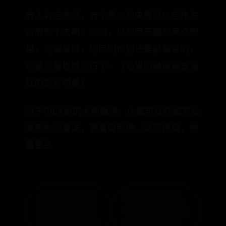
有人肯定会说，有了黑点的宋睡觉以后还怎
么混的下去啊？这点，纵观娱乐圈的黑点明
星，你会发现，网民对他们还是挺宽容的，
洗着洗着也就洗白了。（心疼南韩被谣言冤
枉的部分明星）
对于PICK姐的大胆猜测，你都可以在留言处
发表你的看法，我看得到哦。返回搜狐，查
看更多
« 为什么自助餐
雪糕哪款好吃？
那么便宜？其中
伊利蒙牛7款新品
有什么内幕？啊
雪糕试吃评测 »