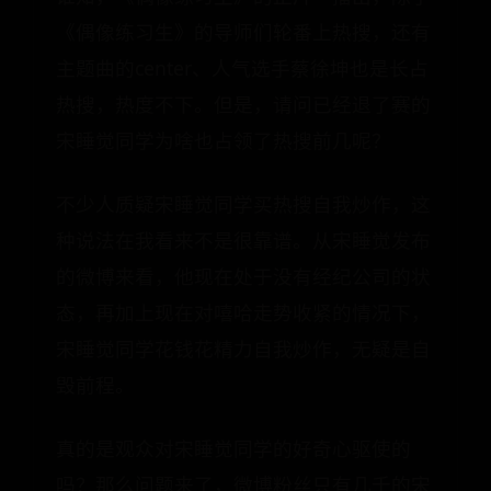
《偶像练习生》的导师们轮番上热搜，还有
主题曲的center、人气选手蔡徐坤也是长占
热搜，热度不下。但是，请问已经退了赛的
宋睡觉同学为啥也占领了热搜前几呢？
不少人质疑宋睡觉同学买热搜自我炒作，这
种说法在我看来不是很靠谱。从宋睡觉发布
的微博来看，他现在处于没有经纪公司的状
态，再加上现在对嘻哈走势收紧的情况下，
宋睡觉同学花钱花精力自我炒作，无疑是自
毁前程。
真的是观众对宋睡觉同学的好奇心驱使的
吗？那么问题来了，微博粉丝只有几千的宋