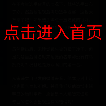
在不考量选手背景的情况下，就将选手公布
于众，然后被发现后再劝选手退赛，这也太
草率了吧！如果选手黑点一直隐藏的很好，
点击进入首页
直到最后总选时被人扒出，那爱奇艺哭都来
不及吧！想想都觉得这~不科学。
虽然播出后，宋睡觉镜头被剪辑干净了，但
是为啥最后排名时宋睡觉的名字却没有打马
赛克呢？况且还是万众瞩目的第一名。
从宋睡觉自己发的微博来看，他本身对上热
搜也很仓皇和不解。并且我们从他微博中贼
明显的错别字看，应该是本人编辑无误啦，
专业的怎么会出现这样的错误呢！