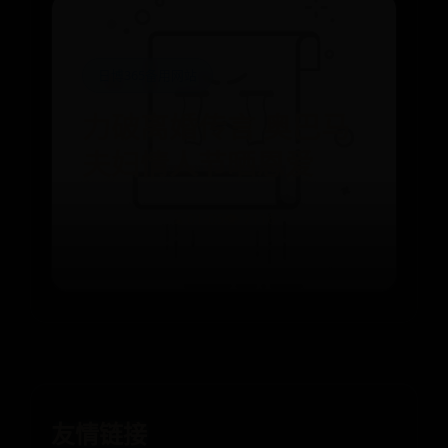
日博365备用网站
力破离婚传言 奥巴马
夫妇情人节晒恩爱
⌛ 01-05
👁️ 7116
友情链接