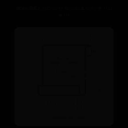
365bet现金
📅 2025-08-12 10:23:08
👤 admin
👁️ 7183
❤️ 218