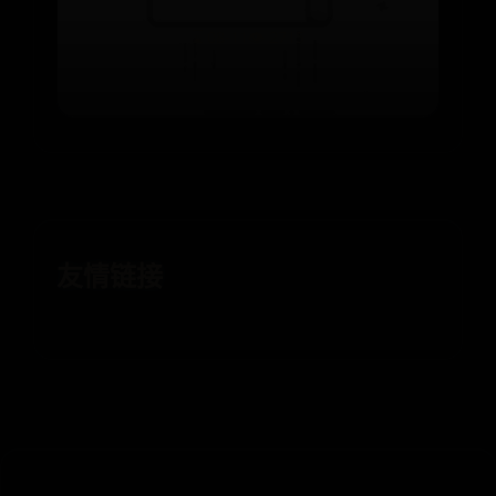
⌛ 08-11
👁️ 2715
友情链接