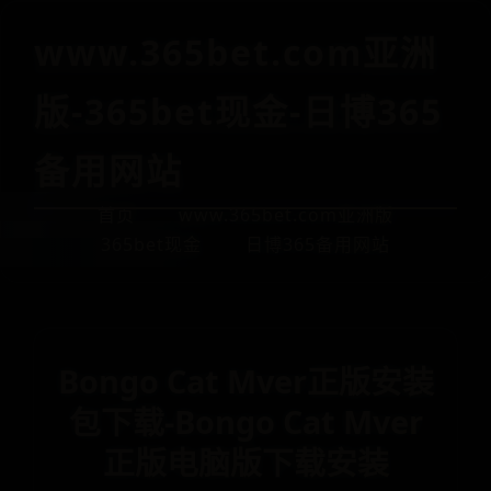
www.365bet.com亚洲
版-365bet现金-日博365
备用网站
首页
www.365bet.com亚洲版
365bet现金
日博365备用网站
Bongo Cat Mver正版安装
包下载-Bongo Cat Mver
正版电脑版下载安装